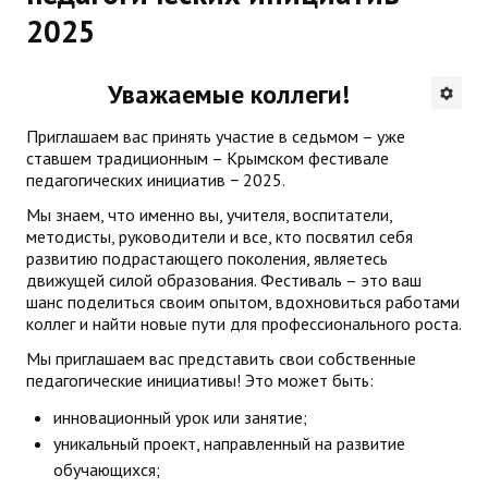
2025
Будни института
АНОНСЫ
Уважаемые коллеги!
ИНСТИТУТ
Приглашаем вас принять участие в седьмом – уже
ставшем традиционным – Крымском фестивале
педагогических инициатив − 2025.
Противодействие коррупции
Мы знаем, что именно вы, учителя, воспитатели,
В ПОМОЩЬ УЧИТЕЛЮ
методисты, руководители и все, кто посвятил себя
развитию подрастающего поколения, являетесь
движущей силой образования. Фестиваль – это ваш
Организация УВП
шанс поделиться своим опытом, вдохновиться работами
коллег и найти новые пути для профессионального роста.
ГИА
Мы приглашаем вас представить свои собственные
Карта ГИА РК
педагогические инициативы! Это может быть:
инновационный урок или занятие;
Советуем прочитать
уникальный проект, направленный на развитие
Готовимся к новому учебному году 2026-2027
обучающихся;