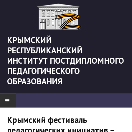
КРЫМСКИЙ
РЕСПУБЛИКАНСКИЙ
ИНСТИТУТ ПОСТДИПЛОМНОГО
ПЕДАГОГИЧЕСКОГО
ОБРАЗОВАНИЯ
НОВОСТИ
Крымский фестиваль
педагогических инициатив −
"Боевая" русистика