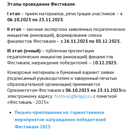
Этапы проведения Фестиваля:
I
этап
– прием материалов, регистрация участников –
с
06.10.202
5
по 25.11.202
5
.
II
этап
– заочная экспертиза заявленных педагогических
инициатив (инноваций), формирование списка
финалистов Фестиваля –
с 26.11.202
5
по 03.12.2025.
III
этап
(очный)
– публичная презентация
педагогических инициатив (инноваций) финалистов
Фестиваля, награждение победителей – 1
0
.12.2025.
Конкурсные материалы и бумажный вариант заявки
(подписанный руководителем и заверенный печатью
образовательной организации) принимаются
Оргкомитетом Фестиваля
с 06.10.2025 по 25.11.2025
по
электронному адресу:
festival@krippo.ru
с пометкой
«Фестиваль - 2025».
Письмо-приглашение на торжественное
мероприятие награждения победителей
Фестиваля 2025