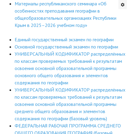
Материалы республиканского семинара «Об
Будни института
особенностях преподавания географии в
общеобразовательных организациях Республики
АНОНСЫ
Крым в 2025–2026 учебном году»
ИНСТИТУТ
Единый государственный экзамен по географии
Основной государственный экзамен по географии
Противодействие коррупции
УНИВЕРСАЛЬНЫЙ КОДИФИКАТОР распределённых
по классам проверяемых требований к результатам
В ПОМОЩЬ УЧИТЕЛЮ
освоения основной образовательной программы
основного общего образования и элементов
Организация УВП
содержания по географии
УНИВЕРСАЛЬНЫЙ КОДИФИКАТОР распределённых
ГИА
по классам проверяемых требований к результатам
Карта ГИА РК
освоения основной образовательной программы
среднего общего образования и элементов
Советуем прочитать
содержания по географии (базовый уровень)
ФЕДЕРАЛЬНАЯ РАБОЧАЯ ПРОГРАММА СРЕДНЕГО
Готовимся к новому учебному году 2026-2027
ОБЩЕГО ОБРАЗОВАНИЯ ГЕОГРАФИЯ (базовый