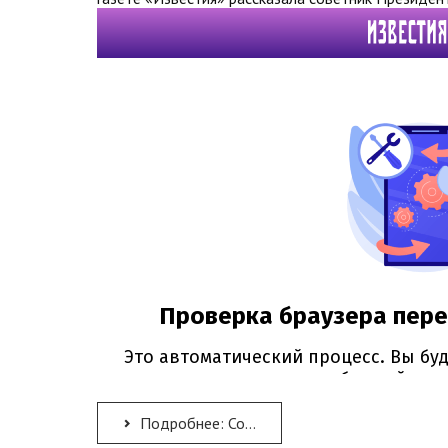
Подробнее: Советник Президента РФ Елена Ямпольская оценила инициативы крымских русистов