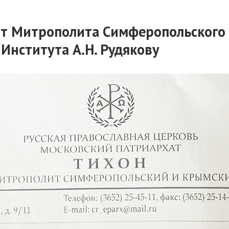
от Митрополита Симферопольского
Института А.Н. Рудякову