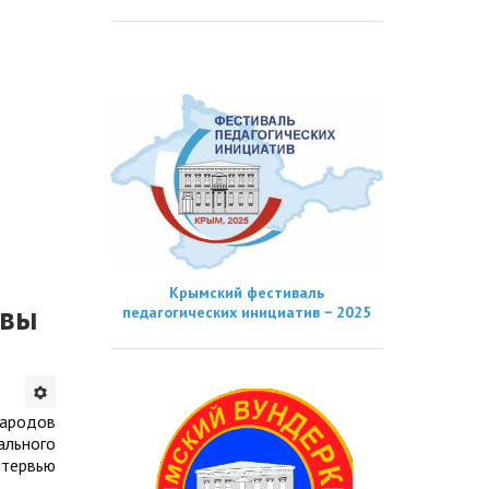
Крымский фестиваль
ивы
педагогических инициатив − 2025
народов
ального
нтервью