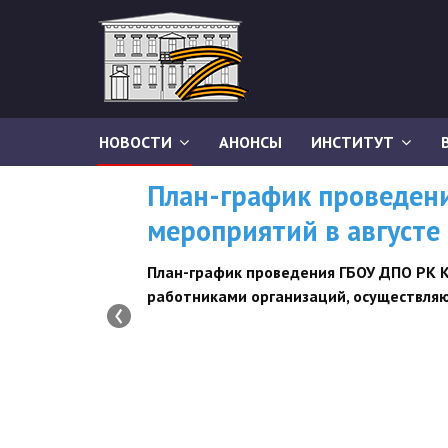
НОВОСТИ
АНОНСЫ
ИНСТИТУТ
План-график проведен
мероприятий в августе
План-график
проведения ГБОУ ДПО РК 
работниками организаций, осуществляю
‹