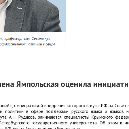
лена Ямпольская оценила инициат
енный», с инициативой внедрения которого в вузы РФ на Совете
ой политики в сфере поддержки русского языка и языков 
ута А.Н. Рудяков, занимаются специалисты Крымского федер
Петербургского государственного университета. Об этом в и
та РФ Елена Александровна Ямпольская.