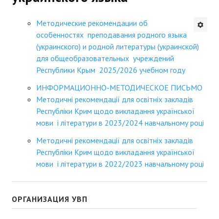
Будни института
Методические рекомендации об
особенностях преподавания родного языка
АНОНСЫ
(украинского) и родной литературы (украинской)
для общеобразовательных учреждений
ИНСТИТУТ
Республики Крым 2025/2026 учебном году
Противодействие коррупции
ИНФОРМАЦИОННО-МЕТОДИЧЕСКОЕ ПИСЬМО
Методичні рекомендації для освітніх закладів
В ПОМОЩЬ УЧИТЕЛЮ
Республіки Крим щодо викладання української
мови і літератури в 2023/2024 навчальному році
Организация УВП
Методичні рекомендації для освітніх закладів
ГИА
Республіки Крим щодо викладання української
мови і літератури в 2022/2023 навчальному році
Карта ГИА РК
Советуем прочитать
ОРГАНИЗАЦИЯ УВП
Готовимся к новому учебному году 2026-2027