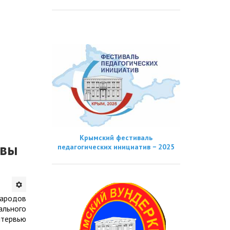
Крымский фестиваль
ивы
педагогических инициатив − 2025
народов
ального
нтервью