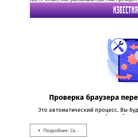
Подробнее: Советник Президента РФ Елена Ямпольская оценила инициативы крымских русистов