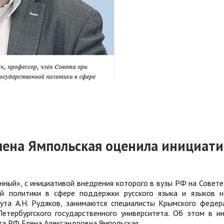
лена Ямпольская оценила инициат
енный», с инициативой внедрения которого в вузы РФ на Совете
ой политики в сфере поддержки русского языка и языков 
ута А.Н. Рудяков, занимаются специалисты Крымского федер
Петербургского государственного университета. Об этом в и
та РФ Елена Александровна Ямпольская.