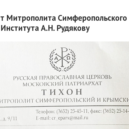
от Митрополита Симферопольского
Института А.Н. Рудякову