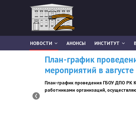
НОВОСТИ
АНОНСЫ
ИНСТИТУТ
План-график проведен
мероприятий в августе
План-график
проведения ГБОУ ДПО РК 
работниками организаций, осуществляю
‹