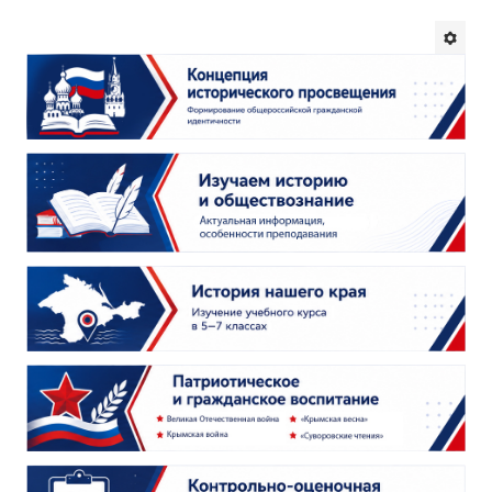
Будни института
АНОНСЫ
ИНСТИТУТ
Противодействие коррупции
В ПОМОЩЬ УЧИТЕЛЮ
Организация УВП
ГИА
Карта ГИА РК
Советуем прочитать
Готовимся к новому учебному году 2026-2027