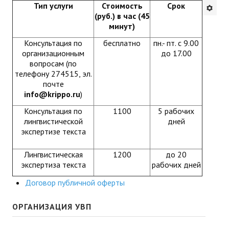
Тип услуги
Стоимость
Срок
Будни института
(руб.) в час (45
минут)
АНОНСЫ
Консультация по
бесплатно
пн.- пт. с 9.00
организационным
до 17.00
ИНСТИТУТ
вопросам (по
телефону 274515, эл.
почте
Противодействие коррупции
info@krippo.
ru
)
В ПОМОЩЬ УЧИТЕЛЮ
Консультация по
1100
5 рабочих
лингвистической
дней
экспертизе текста
Организация УВП
Лингвистическая
1200
до 20
ГИА
экспертиза текста
рабочих дней
Карта ГИА РК
Договор публичной оферты
Советуем прочитать
ОРГАНИЗАЦИЯ УВП
Готовимся к новому учебному году 2026-2027