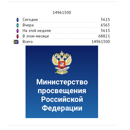
14961300
Сегодня
3615
Вчера
6563
На этой неделе
3615
В этом месяце
68821
Всего
14961300