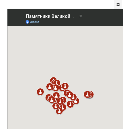
Будни института
АНОНСЫ
ИНСТИТУТ
Противодействие коррупции
В ПОМОЩЬ УЧИТЕЛЮ
Организация УВП
ГИА
Карта ГИА РК
Советуем прочитать
Готовимся к новому учебному году 2026-2027