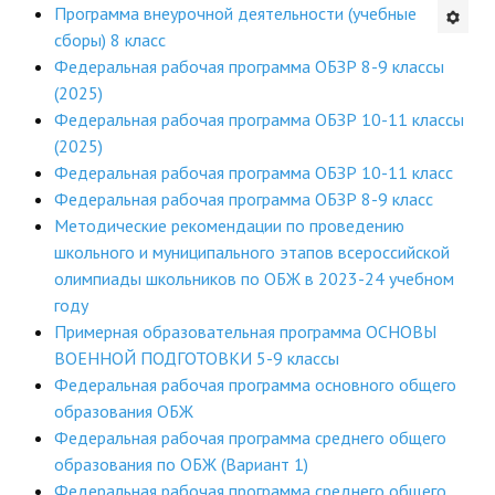
Программа внеурочной деятельности (учебные
Будни института
сборы) 8 класс
Федеральная рабочая программа ОБЗР 8-9 классы
АНОНСЫ
(2025)
Федеральная рабочая программа ОБЗР 10-11 классы
ИНСТИТУТ
(2025)
Федеральная рабочая программа ОБЗР 10-11 класс
Противодействие коррупции
Федеральная рабочая программа ОБЗР 8-9 класс
Методические рекомендации по проведению
В ПОМОЩЬ УЧИТЕЛЮ
школьного и муниципального этапов всероссийской
олимпиады школьников по ОБЖ в 2023-24 учебном
Организация УВП
году
Примерная образовательная программа ОСНОВЫ
ГИА
ВОЕННОЙ ПОДГОТОВКИ 5-9 классы
Карта ГИА РК
Федеральная рабочая программа основного общего
образования ОБЖ
Советуем прочитать
Федеральная рабочая программа среднего общего
образования по ОБЖ (Вариант 1)
Готовимся к новому учебному году 2026-2027
Федеральная рабочая программа среднего общего