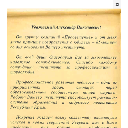
Будни института
АНОНСЫ
ИНСТИТУТ
Противодействие коррупции
В ПОМОЩЬ УЧИТЕЛЮ
Организация УВП
ГИА
Карта ГИА РК
Советуем прочитать
Готовимся к новому учебному году 2026-2027