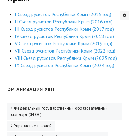
Будни института
I Съезд русистов Республики Крым (2015 год)
II Съезд русистов Республики Крым (2016 год)
АНОНСЫ
III Съезд русистов Республики Крым (2017 год)
IV Съезд русистов Республики Крым (2018 год)
ИНСТИТУТ
V Съезд русистов Республики Крым (2019 год)
VII Съезд русистов Республики Крым (2022 год)
Противодействие коррупции
VIII Съезд русистов Республики Крым (2023 год)
IX Съезд русистов Республики Крым (2024 год)
В ПОМОЩЬ УЧИТЕЛЮ
Организация УВП
ОРГАНИЗАЦИЯ УВП
ГИА
Карта ГИА РК
Федеральный государственный образовательный
стандарт (ФГОС)
Советуем прочитать
Управление школой
Готовимся к новому учебному году 2026-2027