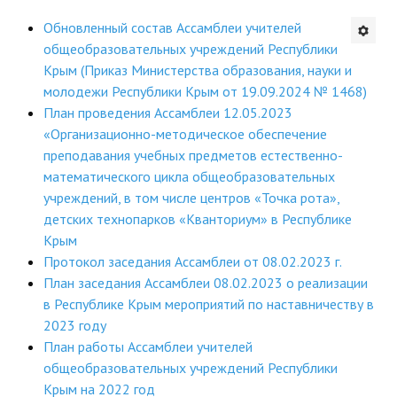
Будни института
Обновленный состав Ассамблеи учителей
общеобразовательных учреждений Республики
АНОНСЫ
Крым (Приказ Министерства образования, науки и
молодежи Республики Крым от 19.09.2024 № 1468)
ИНСТИТУТ
План проведения Ассамблеи 12.05.2023
«Организационно-методическое обеспечение
Противодействие коррупции
преподавания учебных предметов естественно-
математического цикла общеобразовательных
В ПОМОЩЬ УЧИТЕЛЮ
учреждений, в том числе центров «Точка рота»,
детских технопарков «Кванториум» в Республике
Организация УВП
Крым
Протокол заседания Ассамблеи от 08.02.2023 г.
ГИА
План заседания Ассамблеи 08.02.2023 о реализации
в Республике Крым мероприятий по наставничеству в
Карта ГИА РК
2023 году
Советуем прочитать
План работы Ассамблеи учителей
общеобразовательных учреждений Республики
Готовимся к новому учебному году 2026-2027
Крым на 2022 год