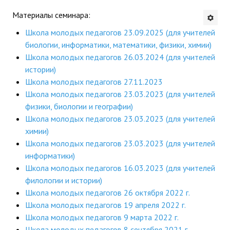
Материалы семинара:
Будни института
Школа молодых педагогов 23.09.2025 (для учителей
АНОНСЫ
биологии, информатики, математики, физики, химии)
Школа молодых педагогов 26.03.2024 (для учителей
ИНСТИТУТ
истории)
Школа молодых педагогов 27.11.2023
Противодействие коррупции
Школа молодых педагогов 23.03.2023 (для учителей
физики, биологии и географии)
В ПОМОЩЬ УЧИТЕЛЮ
Школа молодых педагогов 23.03.2023 (для учителей
химии)
Организация УВП
Школа молодых педагогов 23.03.2023 (для учителей
информатики)
ГИА
Школа молодых педагогов 16.03.2023 (для учителей
Карта ГИА РК
филологии и истории)
Школа молодых педагогов 26 октября 2022 г.
Советуем прочитать
Школа молодых педагогов 19 апреля 2022 г.
Школа молодых педагогов 9 марта 2022 г.
Готовимся к новому учебному году 2026-2027
Школа молодых педагогов 8 сентября 2021 г.