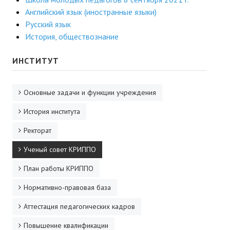
Английский язык (иностранные языки)
ДПО
Русский язык
История, обществознание
Профессиональная переподготовка
Повышение квалификации
ИНСТИТУТ
КОНТАКТЫ
Основные задачи и функции учреждения
История института
Ректорат
Ученый совет КРИППО
План работы КРИППО
Нормативно-правовая база
Аттестация педагогических кадров
Повышение квалификации