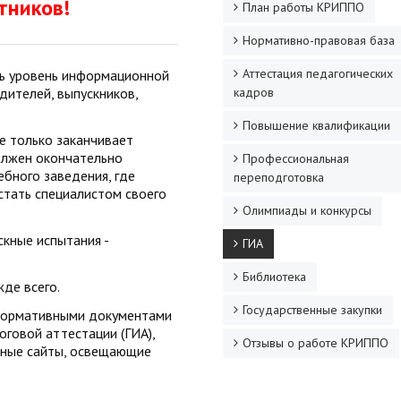
тников!
План работы КРИППО
Нормативно-правовая база
Аттестация педагогических
ть уровень информационной
дителей, выпускников,
кадров
Повышение квалификации
е только заканчивает
олжен окончательно
Профессиональная
бного заведения, где
переподготовка
тать специалистом своего
Олимпиады и конкурсы
скные испытания -
ГИА
Библиотека
де всего.
Государственные закупки
 нормативными документами
оговой аттестации (ГИА),
Отзывы о работе КРИППО
ьные сайты, освещающие