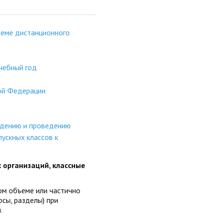
теме дистанционного
чебный год
ой Федерации
ждению и проведению
ускных классов к
организаций, классные
ом объеме или частично
сы, разделы) при
.