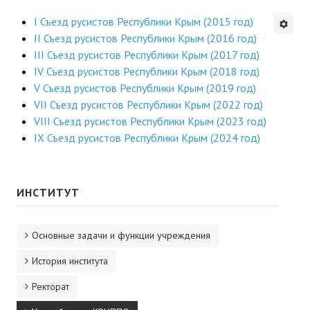
Будни института
I Съезд русистов Республики Крым (2015 год)
II Съезд русистов Республики Крым (2016 год)
АНОНСЫ
III Съезд русистов Республики Крым (2017 год)
IV Съезд русистов Республики Крым (2018 год)
ИНСТИТУТ
V Съезд русистов Республики Крым (2019 год)
VII Съезд русистов Республики Крым (2022 год)
Противодействие коррупции
VIII Съезд русистов Республики Крым (2023 год)
IX Съезд русистов Республики Крым (2024 год)
В ПОМОЩЬ УЧИТЕЛЮ
Организация УВП
ИНСТИТУТ
ГИА
Основные задачи и функции учреждения
Карта ГИА РК
История института
Советуем прочитать
Ректорат
Готовимся к новому учебному году 2026-2027