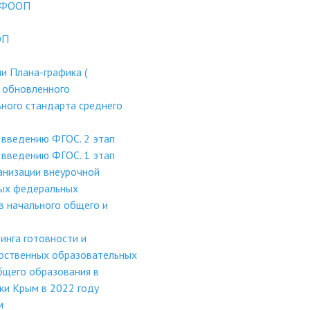
в ФООП
ОП
и Плана-графика (
 обновленного
ного стандарта среднего
 введению ФГОС. 2 этап
 введению ФГОС. 1 этап
анизации внеурочной
ных федеральных
в начального общего и
инга готовности и
рственных образовательных
бщего образования в
ки Крым в 2022 году
м