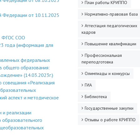
й Федерации от 08.10.2025
План работы КРИППО
Нормативно-правовая база
й Федерации от 10.11.2025
Аттестация педагогических
кадров
о ФГОС СОО
Повышение квалификации
3 года (информация для
Профессиональная
новленных федеральных
переподготовка
в общего образования:
Олимпиады и конкурсы
ождение» (14.03.2023г.)
о совещания «Реализация
ГИА
образовательных
Библиотека
кий аспект и методическое
Государственные закупки
и и реализации
о образовательного
Отзывы о работе КРИППО
бщеобразовательных