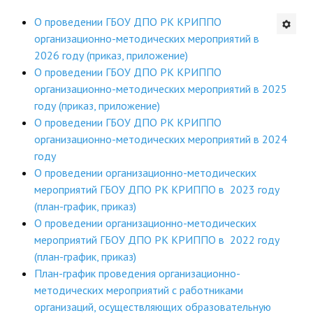
Будни института
О проведении ГБОУ ДПО РК КРИППО
организационно-методических мероприятий
в
АНОНСЫ
2026 году (приказ, приложение)
О проведении ГБОУ ДПО РК КРИППО
ИНСТИТУТ
организационно-методических мероприятий в 2025
году (приказ, приложение)
Противодействие коррупции
О проведении ГБОУ ДПО РК КРИППО
организационно-методических мероприятий в 2024
В ПОМОЩЬ УЧИТЕЛЮ
году
О проведении организационно-методических
Организация УВП
мероприятий ГБОУ ДПО РК КРИППО в 2023 году
(план-график, приказ)
ГИА
О проведении организационно-методических
мероприятий ГБОУ ДПО РК КРИППО в 2022 году
Карта ГИА РК
(план-график, приказ)
Советуем прочитать
План-график проведения организационно-
методических мероприятий с работниками
Готовимся к новому учебному году 2026-2027
организаций, осуществляющих образовательную