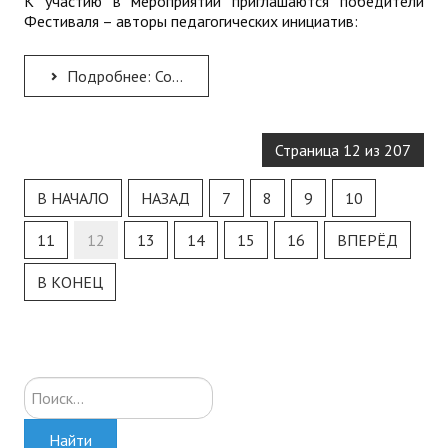
К участию в мероприятии приглашаются победители
Фестиваля – авторы педагогических инициатив:
Подробнее: Совсем скоро состоится завершающий (очный) этап Крымского фестиваля педагогических инициатив – 2025
Страница 12 из 207
В НАЧАЛО
НАЗАД
7
8
9
10
11
12
13
14
15
16
ВПЕРЁД
В КОНЕЦ
Искать...
Найти