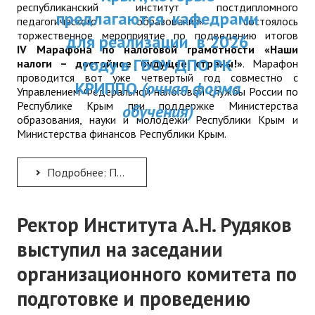
республиканский институт постдипломного
ДПП ПК:
предлагаются кафедрами
ДПО
педагогического образования» состоялось
торжественное мероприятие по подведению итогов
Актуальное распи
для реализации в 2026
I
V
Марафона по налоговой грамотности «Наши
Профессиональная переподготовка
занятий
году в ГБОУ ДПО РК
налоги – достойное будущее страны!»
. Марафон
проводится вот уже четвертый год совместно с
Повышение квалификации
КРИППО
(очная форма
Управлением Федеральной налоговой службы России по
Республике Крым при поддержке Министерства
обучения)
КОНТАКТЫ
образования, науки и молодёжи Республики Крым и
Министерства финансов Республики Крым.
Подробнее: Подведены итоги IV Марафона по налоговой грамотности «Наши налоги – достойное будущее страны!»
Ректор Института А.Н. Рудяков
выступил на заседании
организационного комитета по
подготовке и проведению