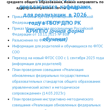
среднего общего образования, можно направлять по
ДПП ПК:
предлагаются кафедрами
ДПО
адресу электронной почты
cprk@mail.ru
.
Актуальное распи
для реализации в 2026
Приказ Министерства просвещения Российской
Профессиональная переподготовка
занятий
году в ГБОУ ДПО РК
Федерации от 08.10.2025 № 729
Повышение квалификации
Приказ Министерства просвещения Российской
КРИППО
(очная форма
Федерации от 10.11.2025 № 808
обучения)
КОНТАКТЫ
Разъяснения по ФГОС И ФООП
Информация для родителей и обучающихся по ФГОС
СОО
Переход на новый ФГОС СОО с 1 сентября 2023 года
(информация для родителей)
План проведения совещания «Реализация
обновленных федеральных государственных
образовательных стандартов общего образования:
управленческий аспект и методическое
сопровождение» (14.03.2023г.)
План проведения инструктивно-методического
совещания «Реализация обновленных федеральных