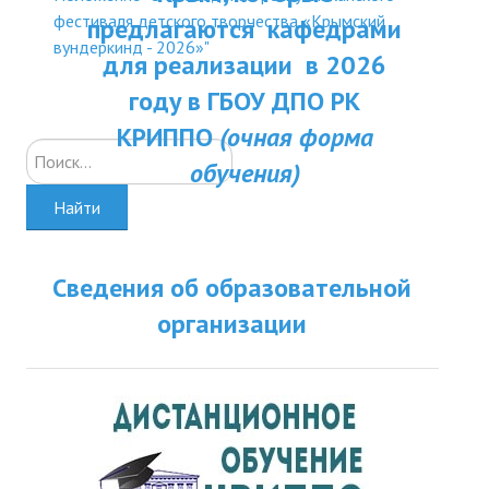
ДПП ПК:
фестиваля детского творчества «Крымский
предлагаются кафедрами
ДПО
вундеркинд - 2026»"
Актуальное распи
для реализации в 2026
Профессиональная переподготовка
занятий
году в ГБОУ ДПО РК
Повышение квалификации
КРИППО
(очная форма
Искать...
обучения)
КОНТАКТЫ
Найти
Сведения об образовательной
организации