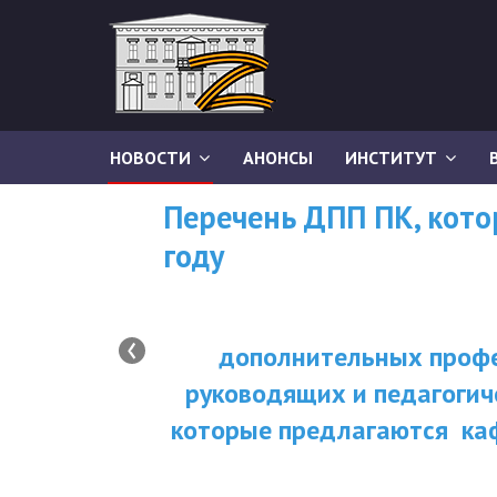
НОВОСТИ
АНОНСЫ
ИНСТИТУТ
Перечень ДПП ПК, кот
году
‹
дополнительных профе
руководящих и педагогич
которые предлагаются ка