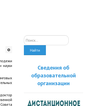
Искать...
Найти
олодежи
и науки
Сведения об
образовательной
инговых
организации
тельных
 доктор
твенной
 Совета