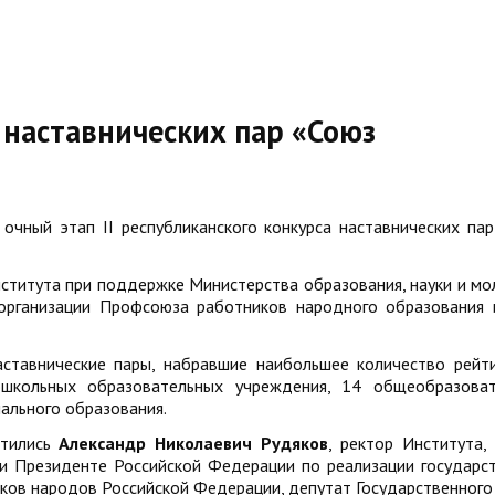
с наставнических пар «Союз
очный этап II республиканского конкурса наставнических пар
ститута при поддержке Министерства образования, науки и м
организации Профсоюза работников народного образования 
аставнические пары, набравшие наибольшее количество рейт
ошкольных образовательных учреждения, 14 общеобразова
ального образования.
атились
Александр Николаевич Рудяков
, ректор Института,
ри Президенте Российской Федерации по реализации государс
ыков народов Российской Федерации, депутат Государственного