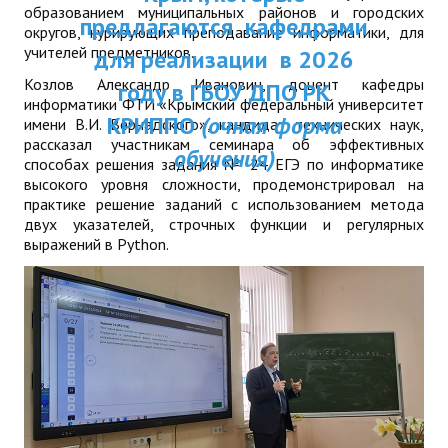
образованием муниципальных районов и городских
ДПП ПК:
предлагаются кафедрами
ДПО
округов, курирующих преподавание информатики, для
Актуальное распи
учителей предметников.
для реализации в 2026
Профессиональная переподготовка
Козлов Александр Иванович, доцент кафедры
занятий
году в ГБОУ ДПО РК
информатики ФТИ «Крымский федеральный университет
Повышение квалификации
КРИППО
(очная форма
имени В.И. Вернадского», кандидат технических наук,
рассказал участникам семинара об эффективных
обучения)
КОНТАКТЫ
способах решения задания № 24 ЕГЭ по информатике
высокого уровня сложности, продемонстрировал на
практике решение заданий с использованием метода
двух указателей, строчных функции и регулярных
выражений в Python.