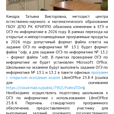
Киндра Татьяна Викторовна, методист центра
естественно-научного и математического образования
ГБОУ ДПО РК КРИППО объяснила изменения в ЕГЭ и
ОГЭ по информатике в 2026 году. В рамках перехода на
открытые и импортозамещённые программные продукты
в 2026 году допустимый формат файла ответа на
задание ОГЭ по информатике № 13.1 будет формат
файла *.odp, а для задания ОГЭ по информатике № 13.2
– формат файла *.odt. В пунктах проведения ОГЭ по
информатике не будет установлен Microsoft Office.
Школьники на экзамене будут выполнять задания ОГЭ по
информатике № 13.1 и 13.2 в пакете офисных
программ
с открытым исходным кодом
LibreOffice 25.8.4 (ссылка
для скачивания
https://cloud.mail.ru/public/79G5/foihraTDm
).
Необходимо осуществлять подготовку школьников к
ОГЭ по информатике с использованием LibreOffice
25.8.4. Перечень стандартного программного
обеспечения, предоставляемого участнику для
выполнения заданий основного государственного