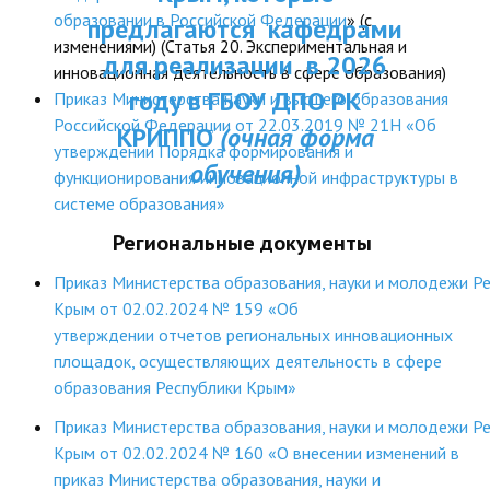
ДПП ПК:
образовании в Российской Федерации
» (с
предлагаются кафедрами
ДПО
изменениями) (Статья 20. Экспериментальная и
Актуальное распи
для реализации в 2026
инновационная деятельность в сфере образования)
Профессиональная переподготовка
занятий
году в ГБОУ ДПО РК
Приказ Министерства науки и высшего образования
Повышение квалификации
Российской Федерации от 22.03.2019 № 21Н «Об
КРИППО
(очная форма
утверждении Порядка формирования и
обучения)
КОНТАКТЫ
функционирования инновационной инфраструктуры в
системе образования»
Региональные документы
Приказ Министерства образования, науки и молодежи Р
Крым от 02.02.2024 № 159 «Об
утверждении отчетов региональных инновационных
площадок, осуществляющих деятельность в сфере
образования Республики Крым»
Приказ Министерства образования, науки и молодежи Р
Крым от 02.02.2024 № 160 «О внесении изменений в
приказ Министерства образования, науки и