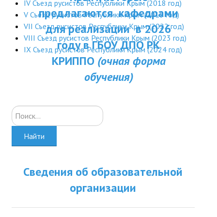
IV Съезд русистов Республики Крым (2018 год)
ДПП ПК:
предлагаются кафедрами
ДПО
V Съезд русистов Республики Крым (2019 год)
Актуальное распи
VII Съезд русистов Республики Крым (2022 год)
для реализации в 2026
Профессиональная переподготовка
VIII Съезд русистов Республики Крым (2023 год)
занятий
году в ГБОУ ДПО РК
IX Съезд русистов Республики Крым (2024 год)
Повышение квалификации
КРИППО
(очная форма
обучения)
КОНТАКТЫ
Искать...
Найти
Сведения об образовательной
организации