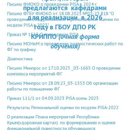
Письмо ФИОКО о проведении PISA в 2024 г.
ДПП ПК:
предлагаются кафедрами
ДПО
Письмо ФГБУ ФИОКО от 18.08.2023 №02-23 818 "О
Актуальное распи
для реализации в 2026
проведении общероссийской и региональной оценки по
Профессиональная переподготовка
занятий
модели PISA в 2023"
году в ГБОУ ДПО РК
Повышение квалификации
Приказ № 1513 О проведении PISA
КРИППО
(очная форма
Письмо МОНиМ о проведении диагностических работ по
обучения)
КОНТАКТЫ
ФГ по графику
Диагностика
Письмо Минпрос от 17.10.2023 _03-1665 О проведении
комплекса мероприятий ФГ
Письмо Минпрос от 28.09.23_03-1553 Об организации
работы по повышению ФГ
Приказ 111/1 от 04.09.2023 PISA осень 2023
Результаты Региональной оценки по модели PISA-2022
О реализации Плана мероприятий Республики
Крым(«дорожная карта») по формированию и оценке
функциональной грамотности обучающихся