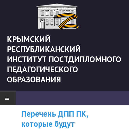
КРЫМСКИЙ
РЕСПУБЛИКАНСКИЙ
ИНСТИТУТ ПОСТДИПЛОМНОГО
ПЕДАГОГИЧЕСКОГО
ОБРАЗОВАНИЯ
Рекомендации «Об
ВНИМАНИЮ
Перечень ДПП ПК
НОВОСТИ
организации
СЛУШАТЕЛЕЙ, У
которые будут
"Боевая" русистика