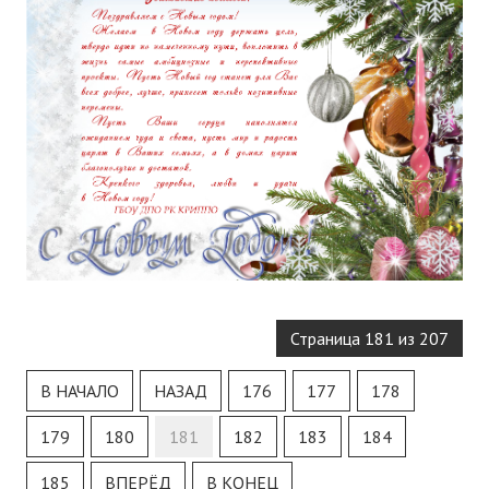
Страница 181 из 207
В НАЧАЛО
НАЗАД
176
177
178
179
180
181
182
183
184
185
ВПЕРЁД
В КОНЕЦ