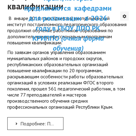
квалификации
Республики Крым и были одобрены
ДПП ПК:
предлагаются каф
ДПО
Ученым советом ГБОУ ДПО РК КРИППО.
Актуальное распи
для реализации в
В январе 2016 года Крымский республиканский
Мы надеемся получить Ваши предложения
Профессиональная переподготовка
институт постдипломного педагогического образования
занятий
и отзывы на электронный
году в ГБОУ ДПО
продолжил обучение работников образования по
адрес:
dpo@krippo.ru
Повышение квалификации
дополнительным профессиональным программам
КРИППО
(очная ф
Рекомендации «Об организации
повышения квалификации.
обучения)
КОНТАКТЫ
сопровождения детей, утративших
По заявкам органов управления образованием
родителей, в современных условиях»
муниципальных районов и городских округов,
республиканских образовательных организаций
повышение квалификации по 20 программам,
раскрывающим особенности работы образовательных
организаций в условиях реализации ФГОС второго
поколения, прошел 561 педагогический работник, в том
числе 77 преподавателей и мастеров
производственного обучения средних
профессиональных организаций Республики Крым.
Подробнее: Продолжение обучения работников образования по дополнительным профессиональным программам...