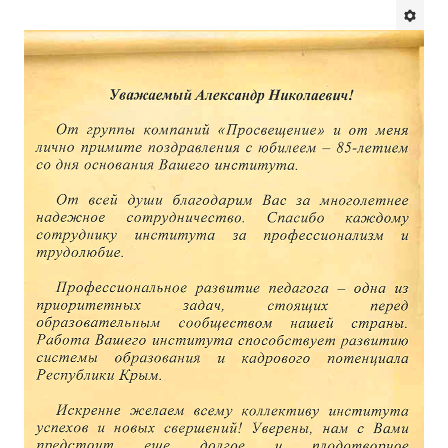
Будни института
АНОНСЫ
ИНСТИТУТ
Противодействие коррупции
В ПОМОЩЬ УЧИТЕЛЮ
Организация УВП
ГИА
Карта ГИА РК
Советуем прочитать
Готовимся к новому учебному году 2026-2027