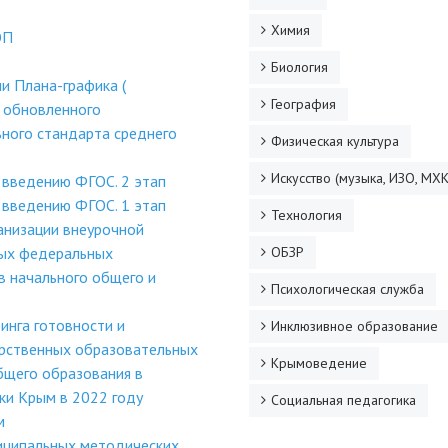
Химия
ОП
Биология
и Плана-графика (
География
 обновленного
ного стандарта среднего
Физическая культура
Искусство (музыка, ИЗО, МХК
 введению ФГОС. 2 этап
 введению ФГОС. 1 этап
Технология
анизации внеурочной
ных федеральных
ОБЗР
в начального общего и
Психологическая служба
инга готовности и
Инклюзивное образование
рственных образовательных
Крымоведение
бщего образования в
ки Крым в 2022 году
Социальная педагогика
м
иципальных методических