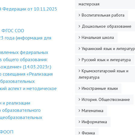
мастерская
й Федерации от 10.11.2025
Воспитательная работа
Дошкольное образование
о ФГОС СОО
3 года (информация для
Начальная школа
Украинский язык и литерату
новленных федеральных
в общего образования:
Русский язык и литература
ождение» (14.03.2023г.)
Крымскотатарский язык и
о совещания «Реализация
литература
образовательных
кий аспект и методическое
Иностранные языки
История. Обществознание
и и реализации
о образовательного
Математика
бщеобразовательных
Информатика
в ФООП
Физика