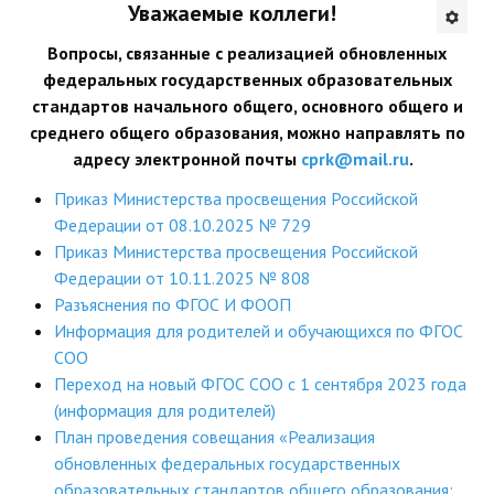
Уважаемые коллеги!
Будни института
Вопросы, связанные с реализацией обновленных
федеральных государственных образовательных
АНОНСЫ
стандартов начального общего, основного общего и
среднего общего образования, можно направлять по
ИНСТИТУТ
адресу электронной почты
cprk@mail.ru
.
Противодействие коррупции
Приказ Министерства просвещения Российской
Федерации от 08.10.2025 № 729
В ПОМОЩЬ УЧИТЕЛЮ
Приказ Министерства просвещения Российской
Федерации от 10.11.2025 № 808
Организация УВП
Разъяснения по ФГОС И ФООП
Информация для родителей и обучающихся по ФГОС
ГИА
СОО
Карта ГИА РК
Переход на новый ФГОС СОО с 1 сентября 2023 года
(информация для родителей)
Советуем прочитать
План проведения совещания «Реализация
обновленных федеральных государственных
Готовимся к новому учебному году 2026-2027
образовательных стандартов общего образования: