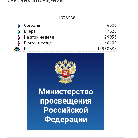
СЧЕТЧИК ПОСЕЩЕНИЙ
14938588
Сегодня
6506
Вчера
7820
На этой неделе
29933
В этом месяце
46109
Всего
14938588