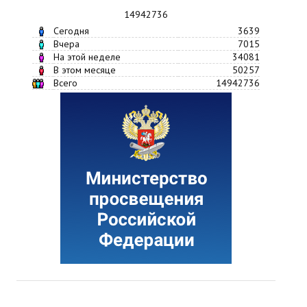
14942736
Сегодня
3639
Вчера
7015
На этой неделе
34081
В этом месяце
50257
Всего
14942736