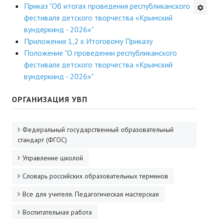
Приказ "Об итогах проведения республиканского
Будни института
фестиваля детского творчества «Крымский
вундеркинд - 2026»"
АНОНСЫ
Приложения 1,2 к Итоговому Приказу
Положение "О проведении республиканского
ИНСТИТУТ
фестиваля детского творчества «Крымский
вундеркинд - 2026»"
Противодействие коррупции
ОРГАНИЗАЦИЯ УВП
В ПОМОЩЬ УЧИТЕЛЮ
Организация УВП
Федеральный государственный образовательный
стандарт (ФГОС)
ГИА
Управление школой
Карта ГИА РК
Словарь российских образовательных терминов
Советуем прочитать
Все для учителя. Педагогическая мастерская
Готовимся к новому учебному году 2026-2027
Воспитательная работа