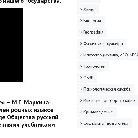
 нашего государства.
Химия
Биология
География
Физическая культура
Искусство (музыка, ИЗО, МХК
Технология
ОБЗР
Психологическая служба
Инклюзивное образование
» — М.Г. Маркина-
елей родных языков
Крымоведение
де Общества русской
венными учебниками
Социальная педагогика