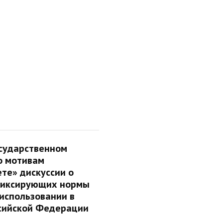
осударственном
о мотивам
те» дискуссии о
фиксирующих нормы
 использовании в
ссийской Федерации