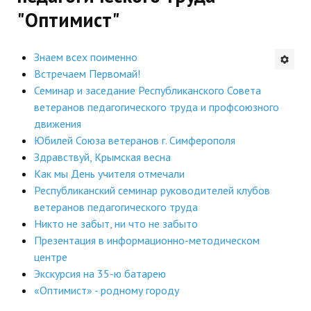
"Оптимист"
Будни института
АНОНСЫ
Знаем всех поименно
Встречаем Первомай!
ИНСТИТУТ
Семинар и заседание Республиканского Совета
ветеранов педагогического труда и профсоюзного
Противодействие коррупции
движения
Юбилей Союза ветеранов г. Симферополя
В ПОМОЩЬ УЧИТЕЛЮ
Здравствуй, Крымская весна
Как мы День учителя отмечали
Организация УВП
Республиканский семинар руководителей клубов
ветеранов педагогического труда
ГИА
Никто не забыт, ни что не забыто
Карта ГИА РК
Презентация в информационно-методическом
центре
Советуем прочитать
Экскурсия на 35-ю батарею
«Оптимист» - родному городу
Готовимся к новому учебному году 2026-2027