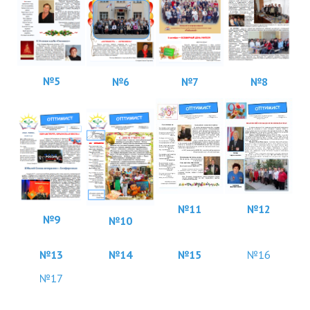
№5
№8
№6
№7
№
11
№12
№9
№10
№13
№14
№15
№16
№17