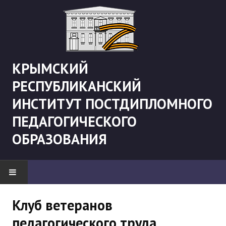
КРЫМСКИЙ
РЕСПУБЛИКАНСКИЙ
ИНСТИТУТ ПОСТДИПЛОМНОГО
ПЕДАГОГИЧЕСКОГО
ОБРАЗОВАНИЯ
НОВОСТИ
Клуб ветеранов
педагогического труда
"Боевая" русистика