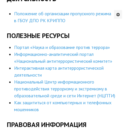
Будни института
Положение об организации пропускного режима
в ГБОУ ДПО РК КРИППО
АНОНСЫ
ПОЛЕЗНЫЕ РЕСУРСЫ
ИНСТИТУТ
Портал «Наука и образование против террора»
Противодействие коррупции
Информационно-аналитический портал
«Национальный антитеррористический комитет»
В ПОМОЩЬ УЧИТЕЛЮ
Интерактивная карта антитеррористической
деятельности
Организация УВП
Национальный Центр информационного
ГИА
противодействия терроризму и экстремизму в
образовательной среде и сети Интернет (НЦПТИ)
Карта ГИА РК
Как защититься от компьютерных и телефонных
мошенников
Советуем прочитать
ПРАВОВАЯ ИНФОРМАЦИЯ
Готовимся к новому учебному году 2026-2027