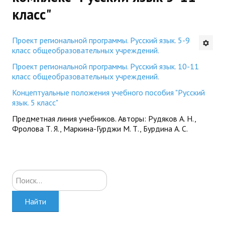
класс"
Будни института
АНОНСЫ
Проект региональной программы. Русский язык. 5-9
класс общеобразовательных учреждений.
ИНСТИТУТ
Проект региональной программы. Русский язык. 10-11
класс общеобразовательных учреждений.
Противодействие коррупции
Концептуальные положения учебного пособия "Русский
язык. 5 класс"
В ПОМОЩЬ УЧИТЕЛЮ
Предметная линия учебников. Авторы: Рудяков А. Н.,
Фролова Т. Я., Маркина-Гурджи М. Т., Бурдина А. С.
Организация УВП
ГИА
Карта ГИА РК
Искать...
Советуем прочитать
Найти
Готовимся к новому учебному году 2026-2027