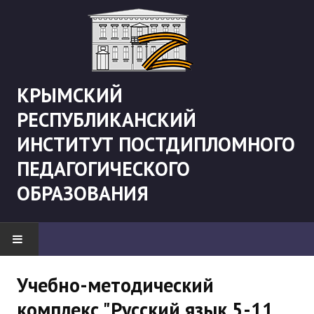
КРЫМСКИЙ
РЕСПУБЛИКАНСКИЙ
ИНСТИТУТ ПОСТДИПЛОМНОГО
ПЕДАГОГИЧЕСКОГО
ОБРАЗОВАНИЯ
НОВОСТИ
Учебно-методический
комплекс "Русский язык 5-11
"Боевая" русистика