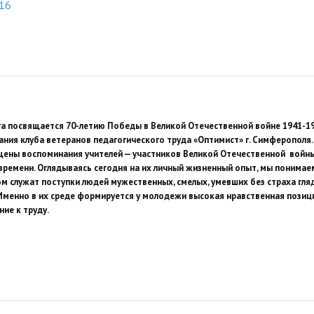
16
а посвящается 70-летию Победы в Великой Отечественной войне 1941-194
ания клуба ветеранов педагогического труда «Оптимист» г. Симферополя.
ены воспоминания учителей — участников Великой Отечественной войны
времени. Оглядываясь сегодня на их личный жизненный опыт, мы понимаем
ом служат поступки людей мужественных, смелых, умевших без страха гля
. Именно в их среде формируется у молодежи высокая нравственная позиц
ие к труду.