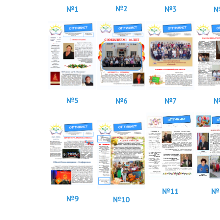
№2
№1
№3
№
№5
№
№6
№7
№
11
№
№9
№10