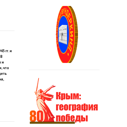
5 гг. и
 В
 и
, что
деть
ия,