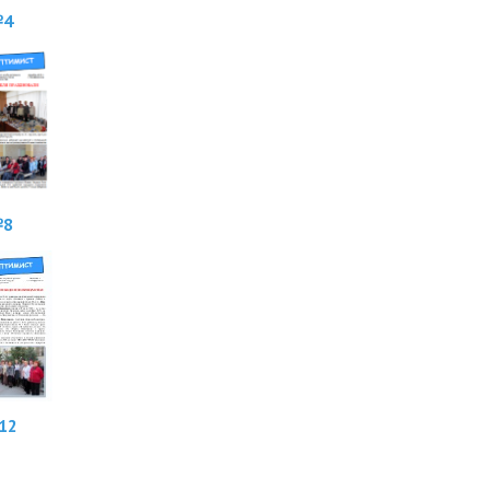
4
8
12