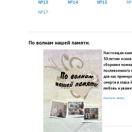
№13
№14
№15
№
№17
По волнам нашей памяти.
Настоящая книг
30-летию основ
сборнике помещ
послевоенного 
для нас пример
смерти в глаза
любовь и уважен
Скачать книгу