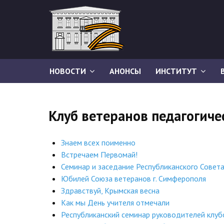
НОВОСТИ
АНОНСЫ
ИНСТИТУТ
Клуб ветеранов педагогиче
Знаем всех поименно
Встречаем Первомай!
Семинар и заседание Республиканского Совет
Юбилей Союза ветеранов г. Симферополя
Здравствуй, Крымская весна
Как мы День учителя отмечали
Республиканский семинар руководителей клуб