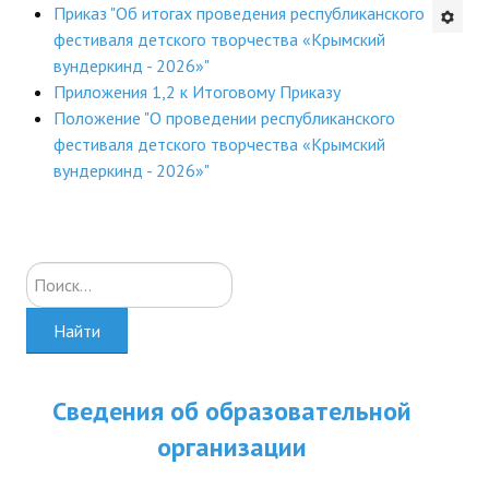
Приказ "Об итогах проведения республиканского
Будни института
фестиваля детского творчества «Крымский
вундеркинд - 2026»"
АНОНСЫ
Приложения 1,2 к Итоговому Приказу
Положение "О проведении республиканского
ИНСТИТУТ
фестиваля детского творчества «Крымский
вундеркинд - 2026»"
Противодействие коррупции
В ПОМОЩЬ УЧИТЕЛЮ
Искать...
Организация УВП
Найти
ГИА
Карта ГИА РК
Сведения об образовательной
Советуем прочитать
организации
Готовимся к новому учебному году 2026-2027