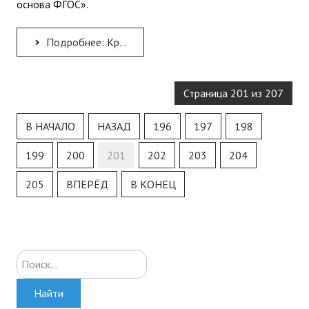
основа ФГОС».
Подробнее: Круглый стол по теме: «Концепция духовно-нравственного развития и воспитания личности гражданина...
Страница 201 из 207
В НАЧАЛО
НАЗАД
196
197
198
199
200
201
202
203
204
205
ВПЕРЁД
В КОНЕЦ
Искать...
Найти