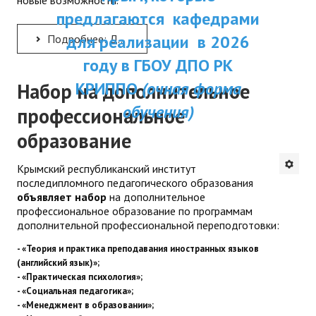
новые возможности.
ДПП ПК:
предлагаются кафедрами
ДПО
Актуальное распи
для реализации в 2026
Подробнее: Давай пожмём друг другу руки…
Профессиональная переподготовка
занятий
году в ГБОУ ДПО РК
Повышение квалификации
КРИППО
(очная форма
Набор на дополнительное
обучения)
профессиональное
КОНТАКТЫ
образование
Крымский республиканский институт
последипломного педагогического образования
объявляет набор
на дополнительное
профессиональное образование по программам
дополнительной профессиональной переподготовки:
- «Теория и практика преподавания иностранных языков
(английский язык)»;
- «Практическая психология»;
- «Социальная педагогика»;
- «Менеджмент в образовании»;