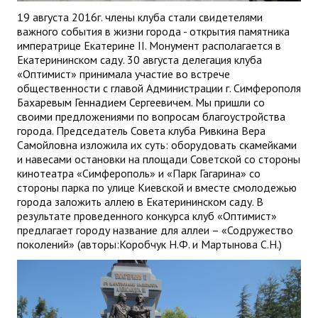
19 августа 2016г. члены клуба стали свидетелями
важного события в жизни города - открытия памятника
императрице Екатерине II. Монумент располагается в
Екатерининском саду. 30 августа делегация клуба
«Оптимист» принимала участие во встрече
общественности с главой Администрации г. Симферополя
Бахаревым Геннадием Сергеевичем. Мы пришли со
своими предложениями по вопросам благоустройства
города. Председатель Совета клуба Ривкина Вера
Самойловна изложила их суть: оборудовать скамейками
и навесами остановки на площади Советской со стороны
кинотеатра «Симферополь» и «Парк Гагарина» со
стороны парка по улице Киевской и вместе смолодежью
города заложить аллею в Екатерининском саду. В
результате проведенного конкурса клуб «Оптимист»
предлагает городу название для аллеи – «Содружество
поколений» (авторы:Коробчук Н.Ф. и Мартынова С.Н.)