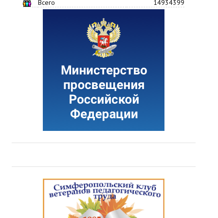
Всего
14934399