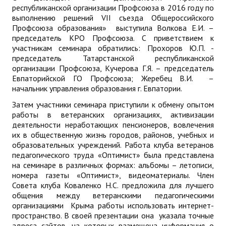
республиканской организации Профсоюза в 2016 году по
выполнению решений VII съезда Общероссийского
Профсоюза образования» выступила Волкова Е.И. –
председатель КРО Профсоюза. С приветствием к
участникам семинара обратились: Прохоров Ю.П. -
председатель Татарстанской республиканской
организации Профсоюза, Кучерова Г.Я. – председатель
Евпаторийской ГО Профсоюза; Жеребец В.И. –
начальник управления образования г. Евпатории.
Затем участники семинара приступили к обмену опытом
работы в ветеранских организациях, активизации
деятельности неработающих пенсионеров, вовлечения
их в общественную жизнь городов, районов, учебных и
образовательных учреждений. Работа клуба ветеранов
педагогического труда «Оптимист» была представлена
на семинаре в различных формах: альбомы – летописи,
номера газеты «Оптимист», видеоматериалы. Член
Совета клуба Коваленко Н.С. предложила для лучшего
общения между ветеранскими педагогическими
организациями Крыма работы использовать интернет-
пространство. В своей презентации она указала точные
адреса сайтов, на которых размещена информация о