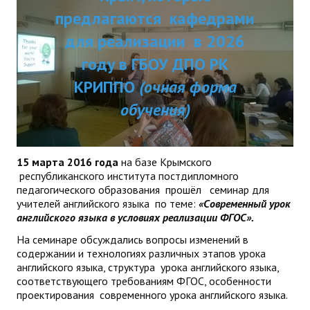
ДПП ПК:
предлагаются кафедрами
ДПО
Актуальное распи
для реализации в 2026
Профессиональная переподготовка
занятий
году в ГБОУ ДПО РК
Повышение квалификации
КРИППО
(очная форма
обучения)
КОНТАКТЫ
15 марта 2016 года
на базе Крымского
республиканского института постдипломного
педагогического образования прошёл семинар для
учителей английского языка по теме:
«Современный урок
английского языка в условиях реализации ФГОС».
На семинаре обсуждались вопросы изменений в
содержании и технологиях различных этапов урока
английского языка, структура урока английского языка,
соответствующего требованиям ФГОС, особенности
проектирования современного урока английского языка.