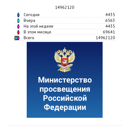
14962120
Сегодня
4435
Вчера
6563
На этой неделе
4435
В этом месяце
69641
Всего
14962120