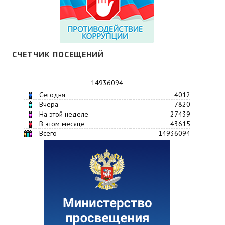
СЧЕТЧИК ПОСЕЩЕНИЙ
14936094
Сегодня
4012
Вчера
7820
На этой неделе
27439
В этом месяце
43615
Всего
14936094