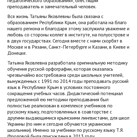
педагогического образования», блестящий
преподаватель и замечательный человек.
Вся жизнь Татьяны Яковлевны была связана с
образованием Республики Крым, она работала на благо
нашего региона и благодаря этому заслужила уважение и
любовь со стороны коллег в институте, на полуострове и
в двух государствах. Сегодня вместе с нами скорбят в
Москве и в Рязани, Санкт-Петербурге и Казани, в Киеве и
Донецке.
Татьяна Яковлевна разработала оригинальную методику
обучения русской орфографии, которая оказалась
чрезвычайно востребована среди школьных учителей,
вынужденных с 1991 по 2014 годы преподавать русский
язык в Республике Крым в условиях постоянного
сокращения учебных часов. Дидактический потенциал
предложенной ею методики преподавания был
полностью реализован в комплексе учебников по
русскому языку, подготовленных в соавторстве с
другими выдающимися крымскими лингвистами, для школ
Украины (по ним и сегодня обучаются украинские
школьники). Именно за учебники по русскому языку Т.Я.
Фроловой была присуждена в 2013 году