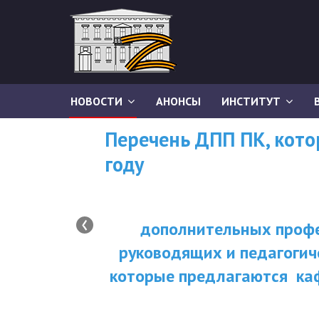
НОВОСТИ
АНОНСЫ
ИНСТИТУТ
Перечень ДПП ПК, кот
году
‹
дополнительных профе
руководящих и педагогич
которые предлагаются ка