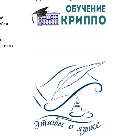
ой
ийся
й
ститут.