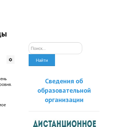
ды
Искать...
Найти
вень
Сведения об
ровня.
образовательной
организации
мое