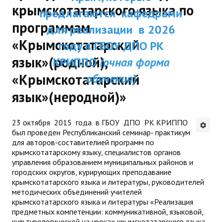
крымскотатарского языка по
ДПП ПК:
предлагаются кафедрами
ДПО
программам
Актуальное распи
для реализации в 2026
Профессиональная переподготовка
«Крымскотатарский
занятий
году в ГБОУ ДПО РК
Повышение квалификации
язык»(родной),
КРИППО
(очная форма
«Крымскотатарский
обучения)
КОНТАКТЫ
язык»(неродной)»
23 октября 2015 года в ГБОУ ДПО РК КРИППО
был проведен Республиканский семинар- практикум
для авторов-составителией программ по
крымскотатарскому языку, специалистов органов
управления образованием муниципальных районов и
городских округов, курирующих преподавание
крымскотатарского языка и литературы, руководителей
методических объединений учителей
крымскотатарского языка и литературы «Реализация
предметных компетенции: коммуникативной, языковой,
культурологической на уроках крымскотатарского языка