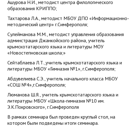
Ашурова Н.И., методист центра филологического
образования КРИППО;
Тахтарова Л.А., методист МБОУ ДПО «Информационно-
методический центр» г.Симферополя;
Сулейманова М.М., методист управления образования
админстрация Джанкойского района, учитель
крымскотатарского языка и литературы МОУ
«Новостепновская школа;»
Сейтаблаева Л.Т.,учитель крымскотатарского языка и
литературы МБОУ «Гимназия №1», г.Симферополя;
Абдувелиева С.Э., учитель начального класса МБОУ
«СОШ №4»,г.Симферополя;
Люманова Ш.Я., учитель крымскотатарского языка и
литературы МБОУ «Школа-гимназия №10 им.
Э.К.Покровского», г.Симферополя
В рамках семинара был проведен круглый стол, на
котором были подведены итоги семинара.