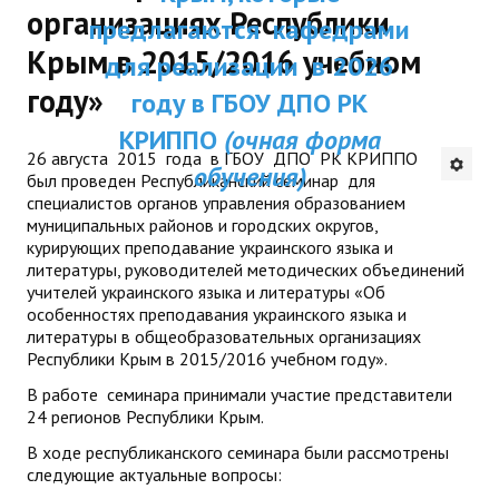
организациях Республики
ДПП ПК:
предлагаются кафедрами
ДПО
Крым в 2015/2016 учебном
Актуальное распи
для реализации в 2026
Профессиональная переподготовка
году»
занятий
году в ГБОУ ДПО РК
Повышение квалификации
КРИППО
(очная форма
26 августа 2015 года в ГБОУ ДПО РК КРИППО
обучения)
КОНТАКТЫ
был проведен Республиканский семинар для
специалистов органов управления образованием
муниципальных районов и городских округов,
курирующих преподавание украинского языка и
литературы, руководителей методических объединений
учителей украинского языка и литературы «Об
особенностях преподавания украинского языка и
литературы в общеобразовательных организациях
Республики Крым в 2015/2016 учебном году».
В работе семинара принимали участие представители
24 регионов Республики Крым.
В ходе республиканского семинара были рассмотрены
следующие актуальные вопросы: