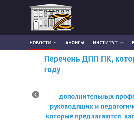
НОВОСТИ
АНОНСЫ
ИНСТИТУТ
Перечень ДПП ПК, кот
году
‹
дополнительных профе
руководящих и педагогич
которые предлагаются ка