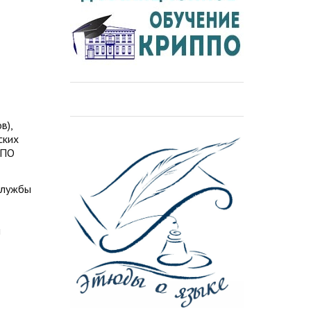
в),
ских
ППО
службы
и