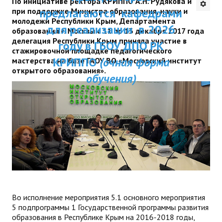
По инициативе ректора КРИППО А.Н. Рудякова и
ДПП ПК:
предлагаются кафедрами
при поддержке Министра образования, науки и
ДПО
молодежи Республики Крым, Департамента
Актуальное распи
для реализации в 2026
образования г. Москвы с 11 по 13 декабря 2017 года
Профессиональная переподготовка
делегация Республики Крым приняла участие в
занятий
году в ГБОУ ДПО РК
стажировочной площадке педагогического
Повышение квалификации
КРИППО
(очная форма
мастерства на базе ГАОУ ВО «Московский институт
открытого образования».
обучения)
КОНТАКТЫ
Во исполнение мероприятия 5.1 основного мероприятия
5 подпрограммы 1 Государственной программы развития
образования в Республике Крым на 2016-2018 годы,