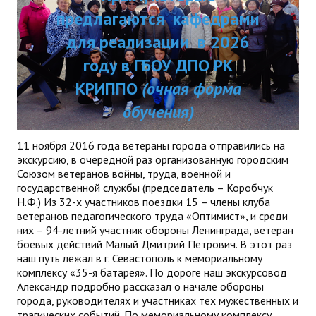
ДПП ПК:
предлагаются кафедрами
ДПО
Актуальное распи
для реализации в 2026
Профессиональная переподготовка
занятий
году в ГБОУ ДПО РК
Повышение квалификации
КРИППО
(очная форма
обучения)
КОНТАКТЫ
11 ноября 2016 года ветераны города отправились на
экскурсию, в очередной раз организованную городским
Союзом ветеранов войны, труда, военной и
государственной службы (председатель – Коробчук
Н.Ф.) Из 32-х участников поездки 15 – члены клуба
ветеранов педагогического труда «Оптимист», и среди
них – 94-летний участник обороны Ленинграда, ветеран
боевых действий Малый Дмитрий Петрович. В этот раз
наш путь лежал в г. Севастополь к мемориальному
комплексу «35-я батарея». По дороге наш экскурсовод
Александр подробно рассказал о начале обороны
города, руководителях и участниках тех мужественных и
трагических событий. По мемориальному комплексу