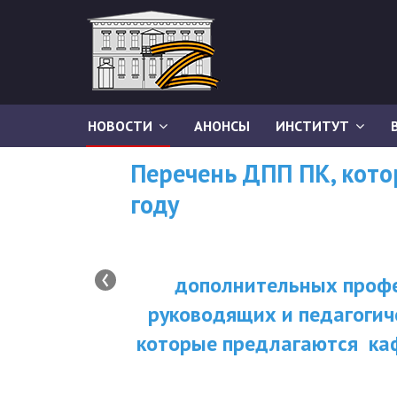
НОВОСТИ
АНОНСЫ
ИНСТИТУТ
Перечень ДПП ПК, кот
году
‹
дополнительных профе
руководящих и педагогич
которые предлагаются ка