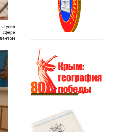
ыступил
в сфере
дентом