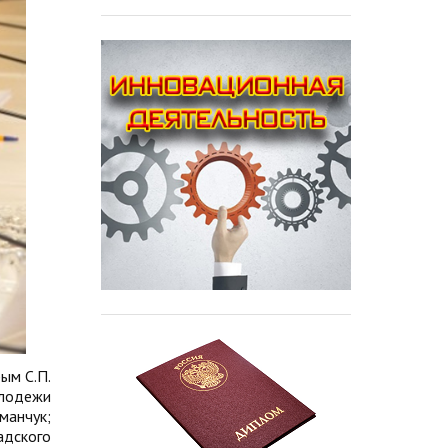
ым С.П.
олодежи
манчук;
адского